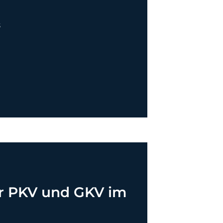
“
r PKV und GKV im